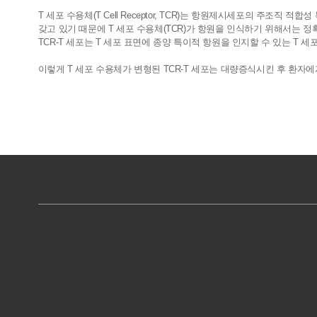
T 세포 수용체(T Cell Receptor, TCR)는 항원제시세포의 주조직 적합성 복합
갖고 있기 때문에 T 세포 수용체(TCR)가 항원을 인식하기 위해서는 정
TCR-T 세포는 T 세포 표면에 종양 특이적 항원을 인지할 수 있는 T 
이렇게 T 세포 수용체가 변형된 TCR-T 세포는 대량증식시킨 후 환자