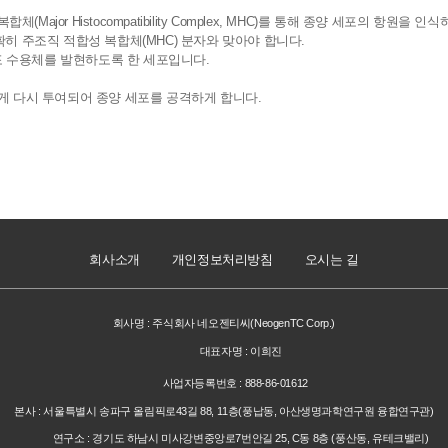
체(Major Histocompatibility Complex, MHC)를 통해 종양 세포의 항원을 인
확히 주조직 적합성 복합체(MHC) 분자와 맞아야 합니다.
세포 수용체를 발현하도록 한 세포입니다.
에게 다시 투여되어 종양 세포를 공격하게 합니다.
회사소개
개인정보처리방침
오시는 길
회사명 : 주식회사 네오젠티씨(NeogenTC Corp.)
대표자명 : 이희진
사업자등록번호 : 888-86-01612
본사 : 서울특별시 송파구 올림픽로43길 88, 11층(풍납동, 아산생명과학연구원 융합연구관)
연구소 : 경기도 하남시 미사강변중앙로7번안길 25, C동 8층 (풍산동, 유테크밸리)