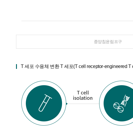
종양침윤림프구
T 세포 수용체 변환 T 세포(T cell receptor-engineered T c