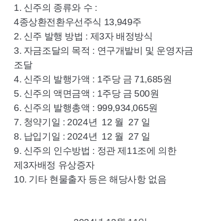
1.
신주의 종류와 수
:
4
종상환전환우선주식
13,949
주
2.
신주 발행 방법
:
제
3
자 배정방식
3.
자금조달의 목적
:
연구개발비 및 운영자금
조달
4.
신주의 발행가액
: 1
주당 금
71,685
원
5.
신주의 액면금액
: 1
주당 금
500
원
6.
신주의 발행총액
: 999,934,065
원
7.
청약기일
: 2024
년
12
월
27
일
8.
납입기일
: 2024
년
12
월
27
일
9.
신주의 인수방법
:
정관 제
11
조에 의한
제
3
자배정 유상증자
10.
기타 현물출자 등은 해당사항 없음