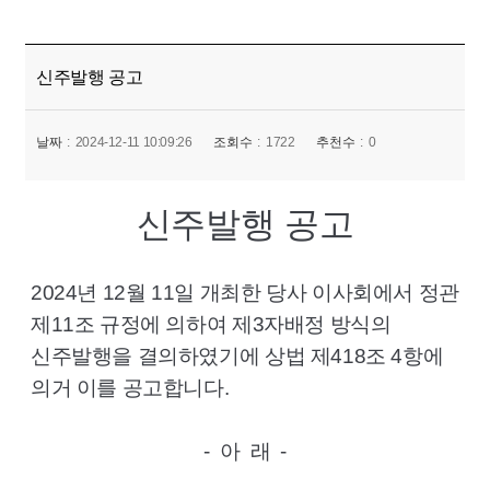
신주발행 공고
날짜
2024-12-11 10:09:26
조회수
1722
추천수
0
신주발행 공고
2024
년
12
월
11
일 개최한 당사 이사회에서 정관
제
11
조 규정에 의하여 제
3
자배정 방식의
신주발행을 결의하였기에 상법 제
418
조
4
항에
의거 이를 공고합니다
.
-
아
래
-