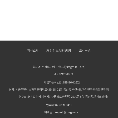
개인정보처리방침
회사소개
오시는 길
회사명 : 주식회사 네오젠티씨(NeogenTC Corp.)
대표자명 : 이희진
사업자등록번호 : 888-86-01612
본사 : 서울특별시 송파구 올림픽로43길 88, 11층(풍납동, 아산생명과학연구원 융합연구관)
연구소 : 경기도 하남시 미사강변중앙로7번안길 25, C동 8층 (풍산동, 유테크밸리)
연락처 : 02-2039-8451
이메일 : neogentc@neogentc.com