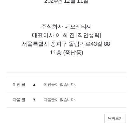
2024
년
12
월
11
일
주식회사 네오젠티씨
대표이사 이 희 진
[
직인생략
]
서울특별시 송파구 올림픽로
43
길
88,
11
층
(
풍납동)
이전 글
이전글이 없습니다.
다음 글
다음글이 없습니다.
목록보기