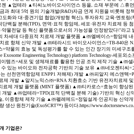
젠 ▲업테라 ▲티씨노바이오사이언스 등을, 소재 부문에 △휴먼에이
자금과 최대 5억 원의 기술개발(R&D)자금 연계 지원을 비롯해 
도화와 대·중견기업 협업(개방형 혁신), 투자유치 교육·멘토링(
질 분해(TPD), 면역·표적 항암제, 세포·유전자 치료제 등 첨단
I·약물전달 등 혁신 플랫폼으로서의 가능성을 인정받았다\"라고 밝
의 차세대 다중표적 치료제 개발 플랫폼 ▲㈜엘베이스=항암제 
) 치료 항체 신약 개발 ▲㈜테라시드 바이오사이언스=TB-840은 NASH 
 차단 ▲㈜휴먼에이스=약물의 효능 및 독성평가를 할 수 있는 인간 장기의 
some Engineering Technology) platform Techno
이템즈=세포 및 생체재료를 활용한 인공 조직 제작 기술 ▲㈜셀
발 할 수 있는 바이오와 전자공학 기반의 기술 보유 ▲㈜네오젠티
PP1 저해제) 개발 ▲㈜피알지 에스앤텍=PPI(Protein-Protein 
치료제 개발 ▲알지노믹스㈜=RNA 치환효소 기반 유전자치료제 및
암치료제 개발 플랫폼 (MINT 플랫폼) ▲㈜티카로스=효능이 향상
 개발 ▲㈜업테라=TPD(표적 단백질 분해 기술) 기반의 혁신 신약 
화/생산 기술, 이중항체 제작 기술 ▲㈜펠레메드=정밀설계·인공지능
SCRT™) 등이다.https://www.doctorsnews.co.kr/news/a
1개 기업은?