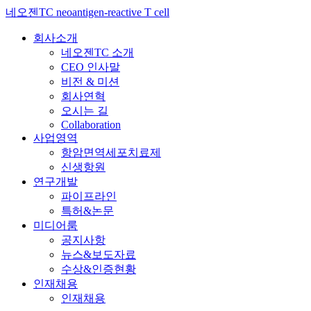
네오젠TC neoantigen-reactive T cell
회사소개
네오젠TC 소개
CEO 인사말
비전 & 미션
회사연혁
오시는 길
Collaboration
사업영역
항암면역세포치료제
신생항원
연구개발
파이프라인
특허&논문
미디어룸
공지사항
뉴스&보도자료
수상&인증현황
인재채용
인재채용