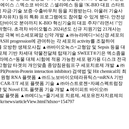
스 △엑소코 바이오 △셀라메스 등을 \'K-BIO 대표 스타트
정책 자금·기술 보증·수출바우처 등을 지원받는다. 아울러 기술사
투자유치) 등의 특화 프로그램에도 참여할 수 있게 됐다. 안전성
바이오 분야까지 K-BIO 혁신기술의 대표 주자\"라면서 \"인
혔다. 초격차 바이오헬스 2024년도 신규 지원기업 21개사는
내성 극복 비소세포폐암 신약 개발 ▲㈜뉴라메디=뇌신경 세포의
progression에 관여하는 각 세포의 activity를 조절하여
미세구조를 모방한 생체모사칩 ▲㈜바이오녹스=고형암 및 Sepsis 등을 대
logy-세포외소포체 기반 차세대 약물전달체 탑재기술 SWEET®기은 엑소좀을
라메스=동물 대체 시험에 적용 가능한 세포 평가용 디스크 전극
씨=고형암 타겟의 개인맞춤 종양침윤림프구 세포치료제 개발 ▲㈜
interaction inhibitor) 검색법 및 Hit chemical의 최
 원형 RNA 플랫폼 ▲㈜드노보바이오테라퓨틱스=mRNA 기반
된 CAR-T/T 세포 플랫폼 기술 ▲㈜아스트로젠=자폐스펙트럼장
및 Novel E3L 플랫폼 기술 개발 ▲에이피트 바이오㈜
 신약개발 플랫폼 ▲㈜메디노=줄기세포 치료제, 세포유전자치료제의
rticleView.html?idxno=154797