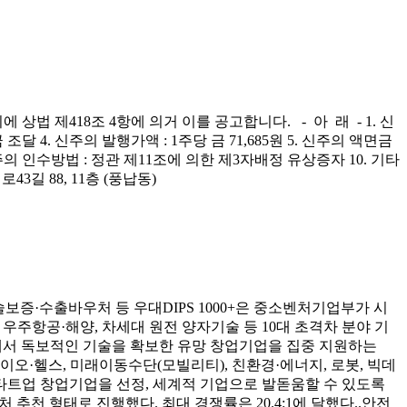
법 제418조 4항에 의거 이를 공고합니다. - 아 래 - 1. 신
달 4. 신주의 발행가액 : 1주당 금 71,685원 5. 신주의 액면금
 일 9. 신주의 인수방법 : 정관 제11조에 의한 제3자배정 유상증자 10. 기타
길 88, 11층 (풍납동)
증·수출바우처 등 우대DIPS 1000+은 중소벤처기업부가 시
 우주항공·해양, 차세대 원전 양자기술 등 10대 초격차 분야 기
에서 독보적인 기술을 확보한 유망 창업기업을 집중 지원하는
, 바이오·헬스, 미래이동수단(모빌리티), 친환경·에너지, 로봇, 빅데
 스타트업 창업기업을 선정, 세계적 기업으로 발돋움할 수 있도록
천 형태로 진행했다. 최대 경쟁률은 20.4:1에 달했다..안전