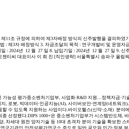
 제11조 규정에 의하여 제3자배정 방식의 신주발행을 결의하였기에 상
법 : 제3자 배정방식 3. 자금조달의 목적 : 연구개발비 및 운영자금 조
청약기일 : 2024년 12 월 27 일 8. 납입기일 : 2024년 12 월 27
젠티씨 대표이사 이 희 진 [직인생략] 서울특별시 송파구 올림픽로43
가능성 평가중소벤처기업부, 사업화·R&D 지원…정책자금·기술보
, 로봇, 빅데이터·인공지능(AI), 사이버보안·연계망(네트워크),
움할 수 있도록 지원하는 사업이다.바이오헬스(신약·소재) 분야
개사가 최종 선정됐다.DIPS 1000+은 중소벤처기업부가 시스템반도체
해양, 차세대 원전 양자기술 등 10대 초격차 분야 기술을 확보한
연구기관인 안전성평가연구소 주도로 일반 공모와 민간·정부 부처 추