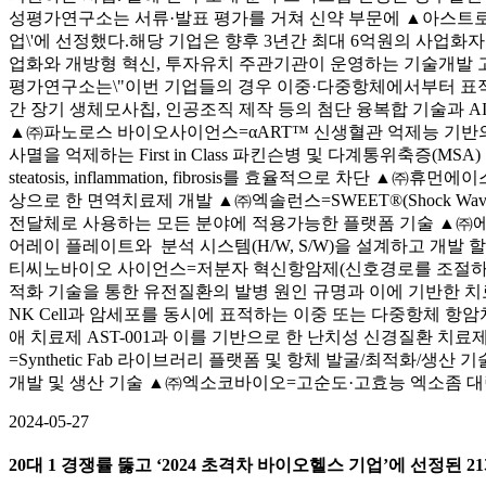
성평가연구소는 서류·발표 평가를 거쳐 신약 부문에 ▲아스트로
업\'에 선정했다.해당 기업은 향후 3년간 최대 6억원의 사업화
업화와 개방형 혁신, 투자유치 주관기관이 운영하는 기술개발 고
평가연구소는\"이번 기업들의 경우 이중·다중항체에서부터 표적단백
간 장기 생체모사칩, 인공조직 제작 등의 첨단 융복합 기술과 A
▲㈜파노로스 바이오사이언스=αART™ 신생혈관 억제능 기반
사멸을 억제하는 First in Class 파킨슨병 및 다계통위축증(MSA
steatosis, inflammation, fibrosis를 효율적으로
상으로 한 면역치료제 개발 ▲㈜엑솔런스=SWEET®(Shock Wave Exo
전달체로 사용하는 모든 분야에 적용가능한 플랫폼 기술 ▲㈜에
어레이 플레이트와 분석 시스템(H/W, S/W)을 설계하고 개
티씨노바이오 사이언스=저분자 혁신항암제(신호경로를 조절하는 선천면역항암제 EN
적화 기술을 통한 유전질환의 발병 원인 규명과 이에 기반한 
NK Cell과 암세포를 동시에 표적하는 이중 또는 다중항체 항
애 치료제 AST-001과 이를 기반으로 한 난치성 신경질환 치료제
=Synthetic Fab 라이브러리 플랫폼 및 항체 발굴/최적
개발 및 생산 기술 ▲㈜엑소코바이오=고순도·고효능 엑소좀 대량 생산 원천기술(Exo
2024-05-27
20대 1 경쟁률 뚫고 ‘2024 초격차 바이오헬스 기업’에 선정된 2