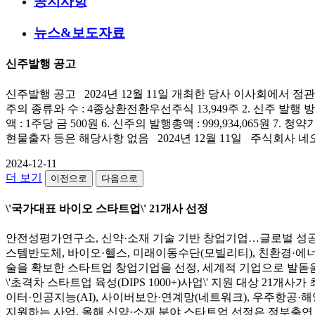
공지사항
뉴스&보도자료
신주발행 공고
신주발행 공고 2024년 12월 11일 개최한 당사 이사회에서 정관
주의 종류와 수 : 4종상환전환우선주식 13,949주 2. 신주 발행 방
액 : 1주당 금 500원 6. 신주의 발행총액 : 999,934,065원 7. 
현물출자 등은 해당사항 없음 2024년 12월 11일 주식회사 네오
2024-12-11
더 보기
이전으로
다음으로
\'국가대표 바이오 스타트업\' 21개사 선정
안전성평가연구소, 신약·소재 기술 기반 창업기업…글로벌 성공 
스템반도체, 바이오·헬스, 미래이동수단(모빌리티), 친환경·에너지
술을 확보한 스타트업 창업기업을 선정, 세계적 기업으로 발돋
\'초격차 스타트업 육성(DIPS 1000+)사업\' 지원 대상 21
이터·인공지능(AI), 사이버보안·연계망(네트워크), 우주항공·
지원하는 사업. 올해 신약·소재 분야 스타트업 선정은 정부출연 