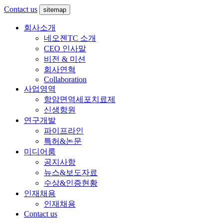
Contact us
sitemap
회사소개
네오젠TC 소개
CEO 인사말
비전 & 미션
회사연혁
Collaboration
사업영역
항암면역세포치료제
신생항원
연구개발
파이프라인
특허&논문
미디어룸
공지사항
뉴스&보도자료
수상&인증현황
인재채용
인재채용
Contact us